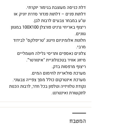
דלת כניסה מעוצבת בגימור יוקרתי.
דלתות פנים – דלתות פנדור סדרת יוניק או
ש"ע במבחר צבעים לרבות לבן.
ריצוף באריחי גרניט פורצלן 100X100 במגוון
גוונים.
חלונות אלומיניום וזיגוג "טריפלקס" לבידוד
מרבי.
צלונים נאספים ותריסי גלילה חשמליים
מיזוג אוויר בטכנולוגיית "אינוורטר”.
ריצוף מרפסות בדק.
מערכת סולארית לחימום המים.
מערכת אינטרקום כולל מסך צפייה צבעוני.
נקודת טלוויזיה וטלפון בכל חדר, לרבות הכנות
לתקשורת ואינטרנט.
המטבח