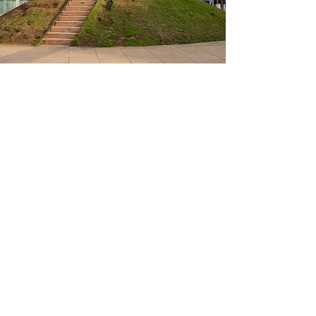
האדריכלות
פרויקט רב צעיר 10-12 תוכנן על ידי משרד
מושלין – סימון אדריכלים, עם צוות נלהב של
אדריכלים ומהנדסים היוצרים ארכיטקטורה
שמציתה את הדמיון. המשרד מתמקד בתכנון
אדריכלי ומגורים לכל סוגי המבנים לשימור
בתל אביב וסביבתה. בכל שלבי התכנון של
פרויקט הרב צעיר 10-12 נעשתה חשיבה על
מנת להגיע לתכנון איכותי ופונקציונלי ללא
פשרות ותשומת לב מלאה לכל פרט.