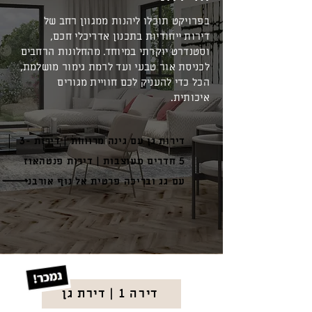
בפרויקט תוכלו ליהנות ממגוון רחב של
דירות ייחודיות בתכנון אדריכלי חכם,
וסטנדרט יוקרתי במיוחד. מהחלונות הרחבים
לכניסת אור טבעי ועד לרמת גימור מושלמת,
הכל כדי להעניק לכם חוויית מגורים
איכותית.
דירות גן עם גינה מרווחת | דירות 3-
5 חדרים מעוצבות | דירות פנטהאוז
עם גג ובריכה פרטית אל נוף אורבני
דירה 1 | דירת גן